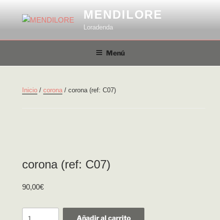
Saltar
MENDILORE
al
Loradenda
contenido
Menú
Inicio
/
corona
/ corona (ref: C07)
corona (ref: C07)
90,00
€
corona
Añadir al carrito