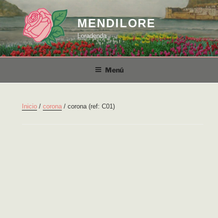
Saltar
al
MENDILORE
contenido
Loradenda
Menú
Inicio
/
corona
/ corona (ref: C01)